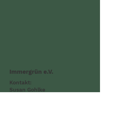
Immergrün e.V.
Kontakt:
Susan Gohlke
Tel.: -
Email: -
Datenschutz
Cookies
Impressum