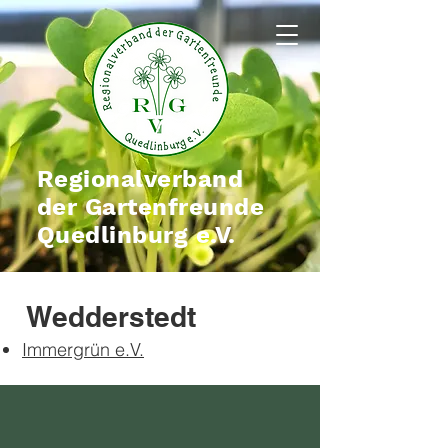
Regionalverband
der Gartenfreunde
Quedlinburg e.V.
Wedderstedt
Immergrün e.V.