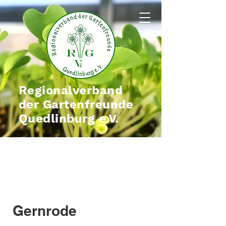
Regionalverband
der Gartenfreunde
Quedlinburg e.V.
Gernrode